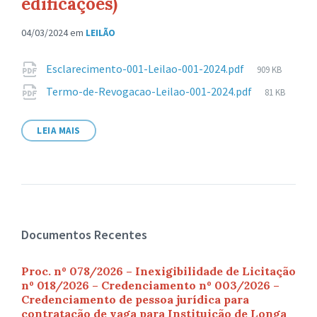
edificações)
04/03/2024
em
LEILÃO
Anexos
Tamanho
Esclarecimento-001-Leilao-001-2024.pdf
909 KB
de
Tamanho
Termo-de-Revogacao-Leilao-001-2024.pdf
81 KB
arquivo:
de
arquivo:
LEIA MAIS
Documentos Recentes
Proc. nº 078/2026 – Inexigibilidade de Licitação
nº 018/2026 – Credenciamento nº 003/2026 –
Credenciamento de pessoa jurídica para
contratação de vaga para Instituição de Longa