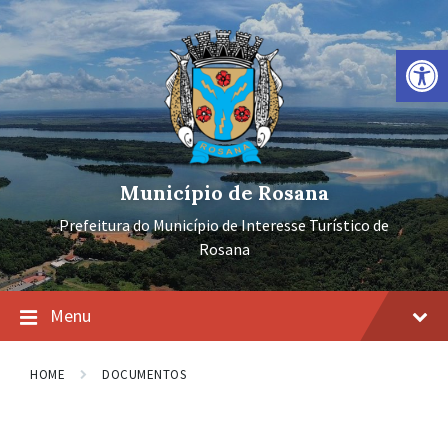
Ir
Pular
Pular
para
para
para
o
a
o
Barra de Ferramentas Aberta
conteúdo
navegação
rodapé
principal
Município de Rosana
Prefeitura do Município de Interesse Turístico de
Rosana
Menu
HOME
DOCUMENTOS