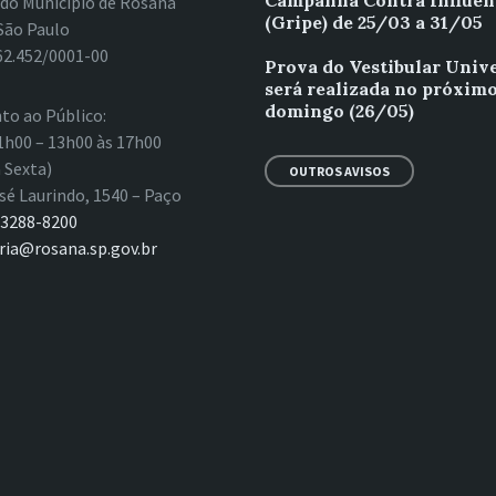
Campanha Contra Influen
 do Município de Rosana
(Gripe) de 25/03 a 31/05
São Paulo
62.452/0001-00
Prova do Vestibular Univ
será realizada no próxim
domingo (26/05)
to ao Público:
1h00 – 13h00 às 17h00
 Sexta)
OUTROS AVISOS
sé Laurindo, 1540 – Paço
 3288-8200
ria@rosana.sp.gov.br