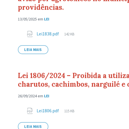
providências.
13/05/2025
em
LEI
Anexos
Tamanho
Lei1838.pdf
142 KB
de
arquivo:
LEIA MAIS
Lei 1806/2024 – Proibida a utiliza
charutos, cachimbos, narguilé e 
26/09/2024
em
LEI
Anexos
Tamanho
Lei1806.pdf
115 KB
de
arquivo:
LEIA MAIS