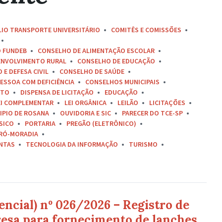
LIO TRANSPORTE UNIVERSITÁRIO
COMITÊS E COMISSÕES
O FUNDEB
CONSELHO DE ALIMENTAÇÃO ESCOLAR
ENVOLVIMENTO RURAL
CONSELHO DE EDUCAÇÃO
E DEFESA CIVIL
CONSELHO DE SAÚDE
ESSOA COM DEFICIÊNCIA
CONSELHOS MUNICIPAIS
ETO
DISPENSA DE LICITAÇÃO
EDUCAÇÃO
EI COMPLEMENTAR
LEI ORGÂNICA
LEILÃO
LICITAÇÕES
IPIO DE ROSANA
OUVIDORIA E SIC
PARECER DO TCE-SP
SICO
PORTARIA
PREGÃO (ELETRÔNICO)
RÓ-MORADIA
ONTAS
TECNOLOGIA DA INFORMAÇÃO
TURISMO
encial) nº 026/2026 – Registro de
esa para fornecimento de lanches