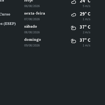
za
Hoje
24° C
06/08/2026
5 m/s
sexta-feira
29° C
 Curso
07/08/2026
1 m/s
s (ESEP)
sábado
37° C
08/08/2026
2 m/s
domingo
37° C
09/08/2026
1 m/s