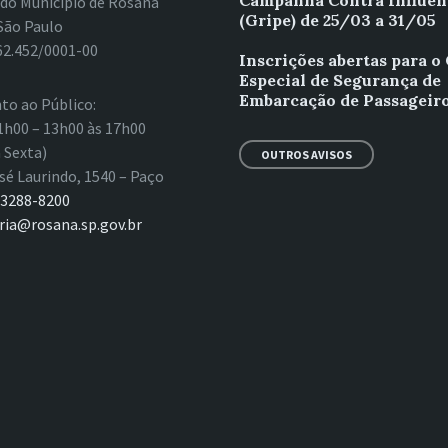
Campanha Contra Influen
 do Município de Rosana
(Gripe) de 25/03 a 31/05
São Paulo
62.452/0001-00
Inscrições abertas para o
Especial de Segurança de
Embarcação de Passageiro
to ao Público:
1h00 – 13h00 às 17h00
 Sexta)
OUTROS AVISOS
sé Laurindo, 1540 – Paço
 3288-8200
ria@rosana.sp.gov.br