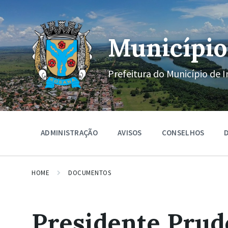
Ir
Pular
Pular
para
para
para
o
a
o
conteúdo
navegação
rodapé
Município
principal
Prefeitura do Município de I
ADMINISTRAÇÃO
AVISOS
CONSELHOS
D
HOME
DOCUMENTOS
Presidente Prud