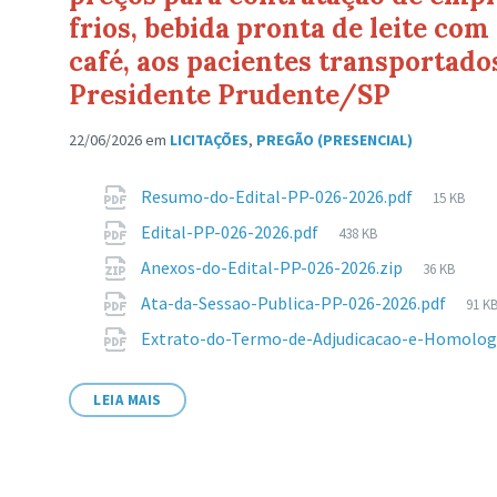
frios, bebida pronta de leite co
café, aos pacientes transportado
Presidente Prudente/SP
22/06/2026
em
LICITAÇÕES
,
PREGÃO (PRESENCIAL)
Anexos
Tamanh
Resumo-do-Edital-PP-026-2026.pdf
15 KB
de
Tamanho
Edital-PP-026-2026.pdf
438 KB
arquivo:
de
Tamanho
Anexos-do-Edital-PP-026-2026.zip
36 KB
arquivo:
de
Tam
Ata-da-Sessao-Publica-PP-026-2026.pdf
91 K
arquivo:
de
Extrato-do-Termo-de-Adjudicacao-e-Homolog
arqu
LEIA MAIS