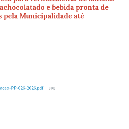
m achocolatado e bebida pronta de
s pela Municipalidade até
o
anho
B
Tamanho
acao-PP-026-2026.pdf
9 KB
ivo:
de
arquivo: