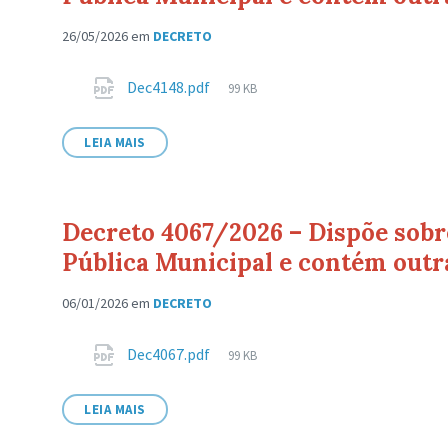
26/05/2026
em
DECRETO
Anexos
Tamanho
Dec4148.pdf
99 KB
de
arquivo:
LEIA MAIS
Decreto 4067/2026 – Dispõe sobr
Pública Municipal e contém outr
06/01/2026
em
DECRETO
Anexos
Tamanho
Dec4067.pdf
99 KB
de
arquivo:
LEIA MAIS