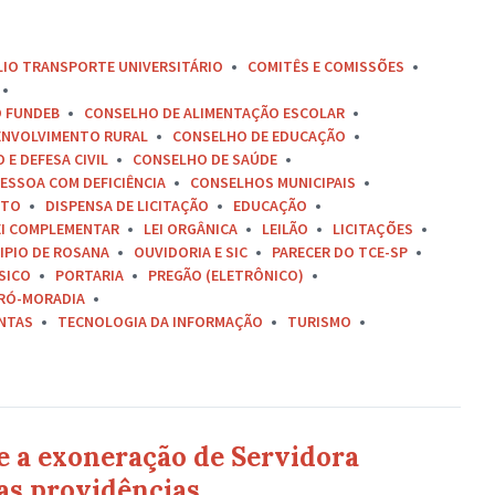
LIO TRANSPORTE UNIVERSITÁRIO
COMITÊS E COMISSÕES
O FUNDEB
CONSELHO DE ALIMENTAÇÃO ESCOLAR
ENVOLVIMENTO RURAL
CONSELHO DE EDUCAÇÃO
E DEFESA CIVIL
CONSELHO DE SAÚDE
ESSOA COM DEFICIÊNCIA
CONSELHOS MUNICIPAIS
ETO
DISPENSA DE LICITAÇÃO
EDUCAÇÃO
EI COMPLEMENTAR
LEI ORGÂNICA
LEILÃO
LICITAÇÕES
IPIO DE ROSANA
OUVIDORIA E SIC
PARECER DO TCE-SP
SICO
PORTARIA
PREGÃO (ELETRÔNICO)
RÓ-MORADIA
ONTAS
TECNOLOGIA DA INFORMAÇÃO
TURISMO
e a exoneração de Servidora
as providências.