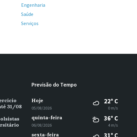
Engenharia
Saúde
Serviços
Previsão do Tempo
ercício
Hoje
22° C
até 31/08
05/08/2026
0 m/s
quinta-feira
36° C
olsistas
rsitário
06/08/2026
4 m/s
sexta-feira
31° C