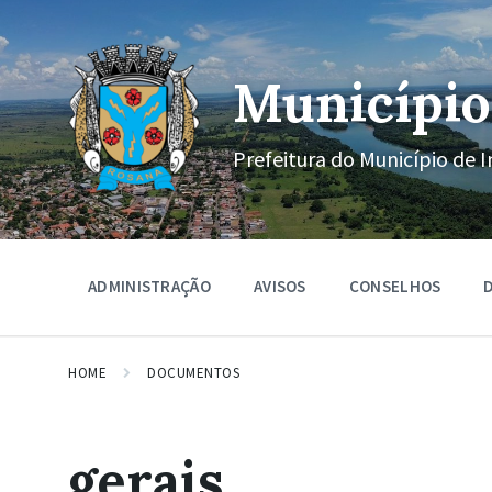
Ir
Pular
Pular
para
para
para
o
a
o
conteúdo
navegação
rodapé
Município
principal
Prefeitura do Município de I
ADMINISTRAÇÃO
AVISOS
CONSELHOS
D
HOME
DOCUMENTOS
gerais