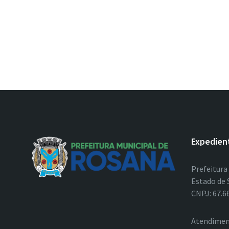
Expedien
Prefeitura
Estado de 
CNPJ: 67.6
Atendimen