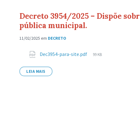
Decreto 3954/2025 – Dispõe sobr
pública municipal.
11/02/2025
em
DECRETO
Anexos
Tamanho
Dec3954-para-site.pdf
99 KB
de
arquivo:
LEIA MAIS