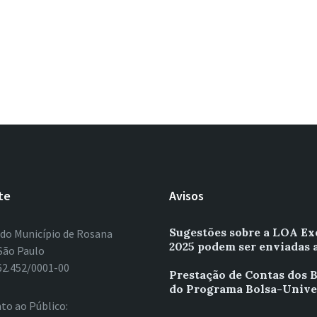
te
Avisos
Sugestões sobre a LOA Ex
 do Município de Rosana
2025 podem ser enviadas 
São Paulo
62.452/0001-00
Prestação de Contas dos B
do Programa Bolsa-Unive
to ao Público: