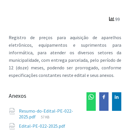
99
Registro de preços para aquisição de aparelhos
eletrônicos, equipamentos e suprimentos para
informática, para atender os diversos setores da
municipalidade, com entrega parcelada, pelo período de
12 (doze) meses, podendo ser prorrogado, conforme
especificações constantes neste edital e seus anexos.
Anexos
Resumo-do-Edital-PE-022-
Tamanho
2025.pdf
57 KB
de
Tamanho
Edital-PE-022-2025.pdf
arquivo: