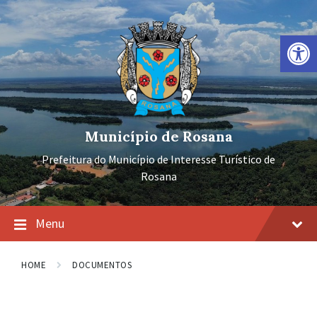
Ir
Pular
Pular
para
para
para
o
a
o
Barra de Ferramentas Aberta
conteúdo
navegação
rodapé
principal
Município de Rosana
Prefeitura do Município de Interesse Turístico de
Rosana
Menu
HOME
DOCUMENTOS