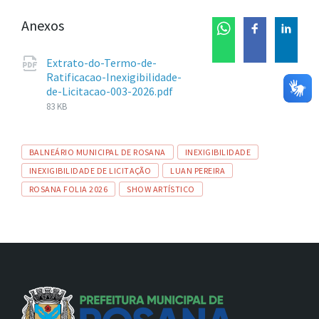
Anexos
Extrato-do-Termo-de-
Ratificacao-Inexigibilidade-
Tamanho
de-Licitacao-003-2026.pdf
de
83 KB
arquivo:
Tags
BALNEÁRIO MUNICIPAL DE ROSANA
INEXIGIBILIDADE
INEXIGIBILIDADE DE LICITAÇÃO
LUAN PEREIRA
ROSANA FOLIA 2026
SHOW ARTÍSTICO