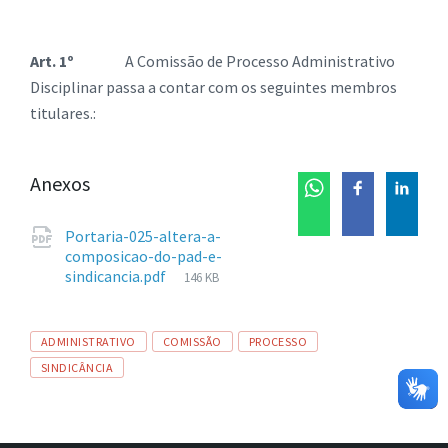
Art. 1º
A Comissão de Processo Administrativo
Disciplinar passa a contar com os seguintes membros
titulares.:
Anexos
Portaria-025-altera-a-
composicao-do-pad-e-
Tamanho
sindicancia.pdf
146 KB
de
arquivo:
Tags
ADMINISTRATIVO
COMISSÃO
PROCESSO
SINDICÂNCIA