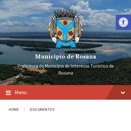
Ir
Pular
Pular
para
para
para
o
a
o
Barra de Ferramentas Aberta
conteúdo
navegação
rodapé
principal
Município de Rosana
Prefeitura do Município de Interesse Turístico de
Rosana
Menu
HOME
DOCUMENTOS