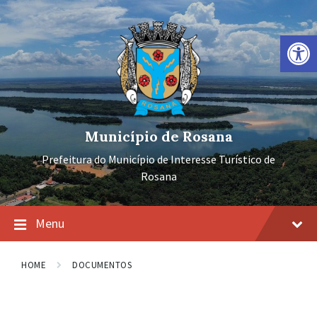
Ir
Pular
Pular
para
para
para
o
a
o
Barra de Ferramentas Aberta
conteúdo
navegação
rodapé
principal
Município de Rosana
Prefeitura do Município de Interesse Turístico de
Rosana
Menu
HOME
DOCUMENTOS