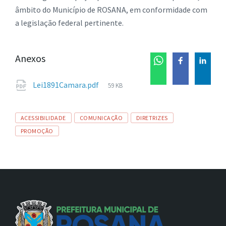
âmbito do Município de ROSANA, em conformidade com
a legislação federal pertinente.
Anexos
Tamanho
Lei1891Camara.pdf
59 KB
de
arquivo:
Tags
ACESSIBILIDADE
COMUNICAÇÃO
DIRETRIZES
PROMOÇÃO