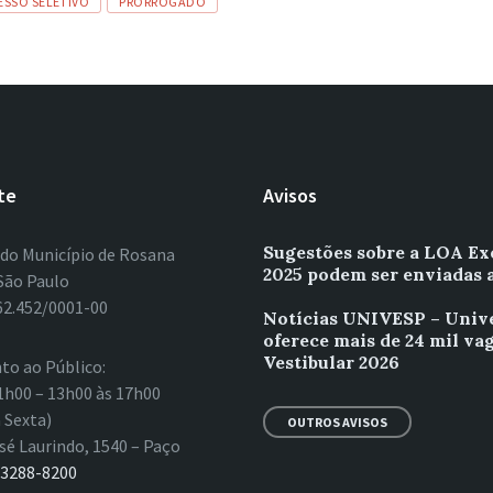
ESSO SELETIVO
PRORROGADO
te
Avisos
Sugestões sobre a LOA Ex
 do Município de Rosana
2025 podem ser enviadas 
São Paulo
62.452/0001-00
Notícias UNIVESP – Univ
oferece mais de 24 mil va
Vestibular 2026
to ao Público:
1h00 – 13h00 às 17h00
 Sexta)
OUTROS AVISOS
sé Laurindo, 1540 – Paço
 3288-8200