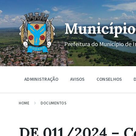
Ir
Pular
Pular
para
para
para
o
a
o
conteúdo
navegação
rodapé
Município
principal
Prefeitura do Município de I
ADMINISTRAÇÃO
AVISOS
CONSELHOS
D
HOME
DOCUMENTOS
DE 011/2024 – C