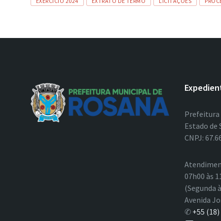
EXERCÍCIO 2024
EXTRATO DE TERMO
LICITAÇÕES
PROC
Expedien
Prefeitura
Estado de 
CNPJ: 67.6
Atendimen
07h00 às 1
(Segunda à
Avenida Jo
✆
+55 (18)