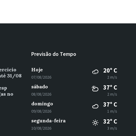
Previsão do Tempo
ercício
Hoje
20° C
até 31/08
07/08/2026
2 m/s
sábado
37° C
esp
gas no
08/08/2026
2 m/s
domingo
37° C
09/08/2026
1 m/s
segunda-feira
32° C
10/08/2026
3 m/s