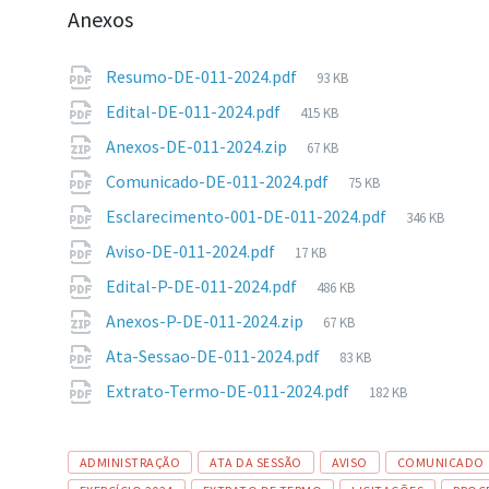
Anexos
Tamanho
Resumo-DE-011-2024.pdf
93 KB
de
Tamanho
Edital-DE-011-2024.pdf
415 KB
arquivo:
de
Tamanho
Anexos-DE-011-2024.zip
67 KB
arquivo:
de
Tamanho
Comunicado-DE-011-2024.pdf
75 KB
arquivo:
de
Tamanho
Esclarecimento-001-DE-011-2024.pdf
346 KB
arquivo:
de
Tamanho
Aviso-DE-011-2024.pdf
17 KB
arquivo:
de
Tamanho
Edital-P-DE-011-2024.pdf
486 KB
arquivo:
de
Tamanho
Anexos-P-DE-011-2024.zip
67 KB
arquivo:
de
Tamanho
Ata-Sessao-DE-011-2024.pdf
83 KB
arquivo:
de
Tamanho
Extrato-Termo-DE-011-2024.pdf
182 KB
arquivo:
de
arquivo:
Tags
ADMINISTRAÇÃO
ATA DA SESSÃO
AVISO
COMUNICADO