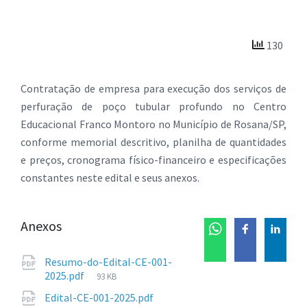
130
Contratação de empresa para execução dos serviços de
perfuração de poço tubular profundo no Centro
Educacional Franco Montoro no Município de Rosana/SP,
conforme memorial descritivo, planilha de quantidades
e preços, cronograma físico-financeiro e especificações
constantes neste edital e seus anexos.
Anexos
Resumo-do-Edital-CE-001-
Tamanho
2025.pdf
93 KB
de
Tamanho
Edital-CE-001-2025.pdf
arquivo: