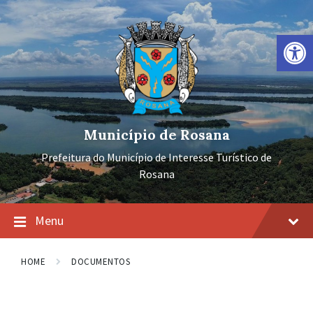
Ir
Pular
Pular
para
para
para
o
a
o
Barra de Ferramentas Aberta
conteúdo
navegação
rodapé
principal
Município de Rosana
Prefeitura do Município de Interesse Turístico de
Rosana
Menu
HOME
DOCUMENTOS