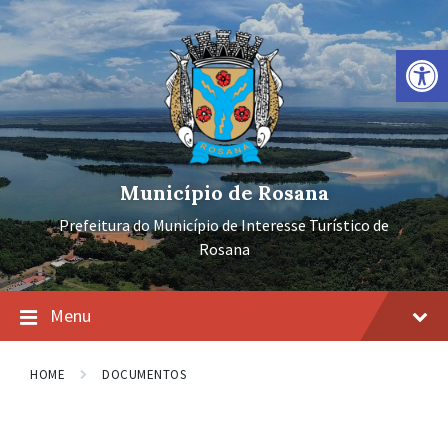
Ir
Pular
Pular
para
para
para
o
a
o
Barra de Ferramentas Aberta
conteúdo
navegação
rodapé
principal
Município de Rosana
Prefeitura do Município de Interesse Turístico de
Rosana
Menu
HOME
DOCUMENTOS