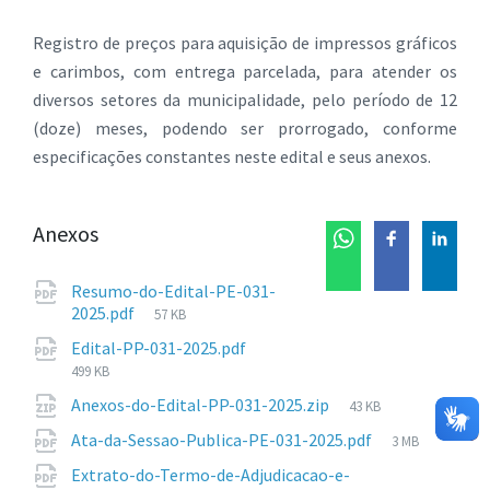
Registro de preços para aquisição de impressos gráficos
e carimbos, com entrega parcelada, para atender os
diversos setores da municipalidade, pelo período de 12
(doze) meses, podendo ser prorrogado, conforme
especificações constantes neste edital e seus anexos.
Anexos
Resumo-do-Edital-PE-031-
Tamanho
2025.pdf
57 KB
de
Tamanho
Edital-PP-031-2025.pdf
arquivo:
de
499 KB
arquivo:
Tamanho
Anexos-do-Edital-PP-031-2025.zip
43 KB
de
Tamanho
Ata-da-Sessao-Publica-PE-031-2025.pdf
3 MB
arquivo:
de
Extrato-do-Termo-de-Adjudicacao-e-
arquivo: