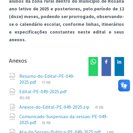
alunos da zona rural dentro do município de Rosana
ano letivo de 2025 e posteriores, pelo período de 12
(doze) meses, podendo ser prorrogado, observando-
se o calendário escolar, conforme linhas, itinerários
e especificações constantes neste edital e seus
anexos.
Anexos
Resumo-do-Edital-PE-049-
Tamanho
2025.pdf
57 KB
de
Tamanho
Edital-PE-049-2025.pdf
arquivo:
de
451 KB
arquivo:
Tamanho
Anexos-do-Edital-PE-049-2025.zip
47 KB
de
Comunicado-Suspensao-da-sessao-PE-049-
arquivo:
Tamanho
2025.pdf
81 KB
de
Tamanho
Ata-da-Sessao-Publica-PE-049-2025.pdf
3 MB