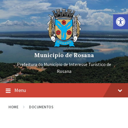
Ir
Pular
Pular
para
para
para
o
a
o
Barra de Ferramentas Aberta
conteúdo
navegação
rodapé
principal
Município de Rosana
Prefeitura do Município de Interesse Turístico de
Rosana
Menu
HOME
DOCUMENTOS