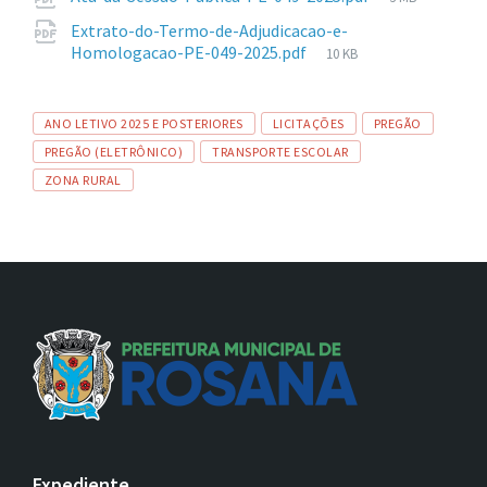
arquivo:
de
Extrato-do-Termo-de-Adjudicacao-e-
arquivo:
Tamanho
Homologacao-PE-049-2025.pdf
10 KB
de
arquivo:
Tags
ANO LETIVO 2025 E POSTERIORES
LICITAÇÕES
PREGÃO
PREGÃO (ELETRÔNICO)
TRANSPORTE ESCOLAR
ZONA RURAL
Expediente