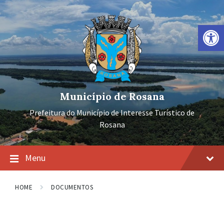
Ir
Pular
Pular
para
para
para
o
a
o
Barra de Ferramentas Aberta
conteúdo
navegação
rodapé
principal
Município de Rosana
Prefeitura do Município de Interesse Turístico de
Rosana
Menu
HOME
DOCUMENTOS