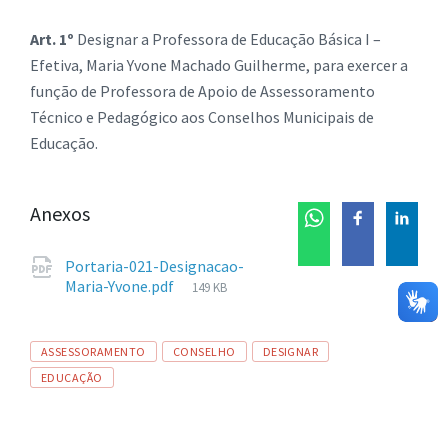
Art. 1º
Designar a Professora de Educação Básica I –
Efetiva, Maria Yvone Machado Guilherme, para exercer a
função de Professora de Apoio de Assessoramento
Técnico e Pedagógico aos Conselhos Municipais de
Educação.
Anexos
Portaria-021-Designacao-
Tamanho
Maria-Yvone.pdf
149 KB
de
arquivo:
Tags
ASSESSORAMENTO
CONSELHO
DESIGNAR
EDUCAÇÃO