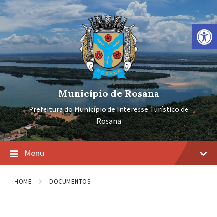
Ir
Pular
Pular
para
para
para
o
a
o
Barra de Ferramentas Aberta
conteúdo
navegação
rodapé
principal
Município de Rosana
Prefeitura do Município de Interesse Turístico de
Rosana
Menu
HOME
DOCUMENTOS