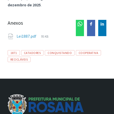
dezembro de 2025
.
Anexos
Tamanho
Lei1887.pdf
95 KB
de
arquivo:
Tags
1871
CATADORES
CONQUISTANDO
COOPERATIVA
RECICLÁVEIS