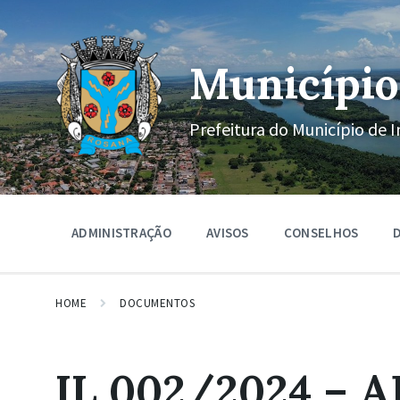
Ir
Pular
Pular
para
para
para
o
a
o
conteúdo
navegação
rodapé
Município
principal
Prefeitura do Município de I
ADMINISTRAÇÃO
AVISOS
CONSELHOS
D
HOME
DOCUMENTOS
IL 002/2024 – 