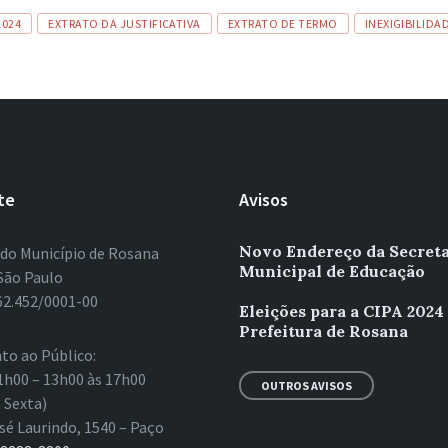
2024
EXTRATO DA JUSTIFICATIVA
EXTRATO DE TERMO
INEXIGIBILIDA
te
Avisos
Novo Endereço da Secreta
 do Município de Rosana
Municipal de Educação
São Paulo
62.452/0001-00
Eleições para a CIPA 2024
Prefeitura de Rosana
to ao Público:
1h00 – 13h00 às 17h00
OUTROS AVISOS
 Sexta)
sé Laurindo, 1540 – Paço