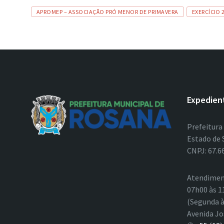
Tags
APROMEP – ASSOCIAÇÃO PRÓ MENOR DE PRIMAVERA
EXERCÍCIO 
Expedien
Prefeitura
Estado de 
CNPJ: 67.6
Atendimen
07h00 às 1
(Segunda à
Avenida Jo