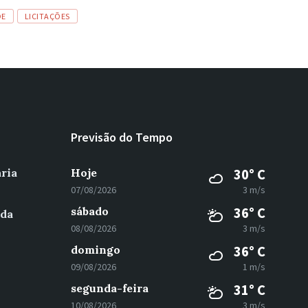
DE
LICITAÇÕES
Previsão do Tempo
ria
Hoje
30° C
07/08/2026
3 m/s
sábado
36° C
 da
08/08/2026
3 m/s
domingo
36° C
09/08/2026
1 m/s
segunda-feira
31° C
10/08/2026
3 m/s