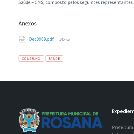
Saúde – CMS, composto pelos seguintes representantes:
Anexos
Tamanho
Dec3969.pdf
145 KB
de
arquivo:
Tags
CONSELHO
SAÚDE
Expedien
Prefeitura