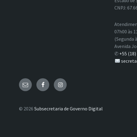
Estado de 
CNPJ: 67.6
Atendimen
07h00 às 1
(Segunda à
Avenida Jo
✆
+55 (18)
secreta
E-
Facebook
Instagram
mail
© 2026
Subsecretaria de Governo Digital