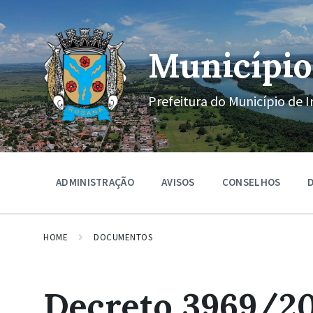
Ir
Pular
Pular
para
para
para
o
a
o
conteúdo
navegação
rodapé
Município
principal
Prefeitura do Município de I
ADMINISTRAÇÃO
AVISOS
CONSELHOS
D
HOME
DOCUMENTOS
Decreto 3969/20