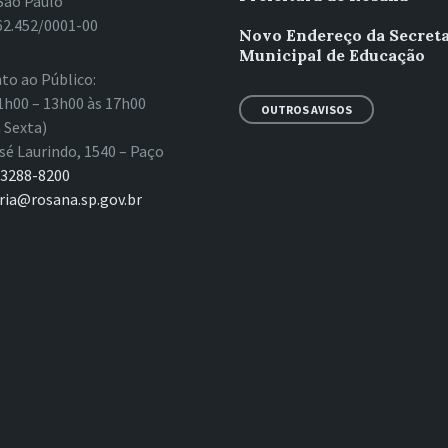
São Paulo
62.452/0001-00
Novo Endereço da Secreta
Municipal de Educação
to ao Público:
1h00 – 13h00 às 17h00
OUTROS AVISOS
 Sexta)
sé Laurindo, 1540 – Paço
 3288-8200
ria@rosana.sp.gov.br