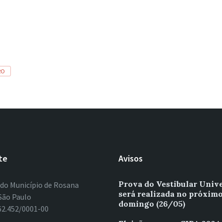
RO
te
Avisos
Prova do Vestibular Univ
 do Município de Rosana
será realizada no próxim
São Paulo
domingo (26/05)
62.452/0001-00