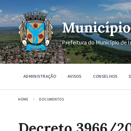
Ir
Pular
Pular
para
para
para
o
a
o
conteúdo
navegação
rodapé
Município
principal
Prefeitura do Município de I
ADMINISTRAÇÃO
AVISOS
CONSELHOS
D
HOME
DOCUMENTOS
Decreto 3966/20