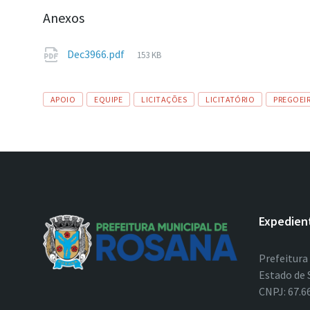
Anexos
Tamanho
Dec3966.pdf
153 KB
de
arquivo:
Tags
APOIO
EQUIPE
LICITAÇÕES
LICITATÓRIO
PREGOEI
Expedien
Prefeitura
Estado de 
CNPJ: 67.6