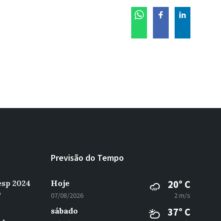
Previsão do Tempo
esp 2024
Hoje
20° C
o
07/08/2026
2 m/s
sábado
37° C