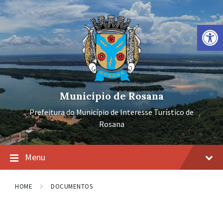
Ir
Pular
Pular
para
para
para
o
a
o
Barra de Ferramentas Aberta
conteúdo
navegação
rodapé
principal
Município de Rosana
Prefeitura do Município de Interesse Turístico de
Rosana
Menu
HOME
DOCUMENTOS