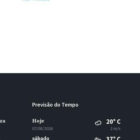
Previsão do Tempo
za
Hoje
20° C
07/08/2026
2 m/s
sábado
37° C
e