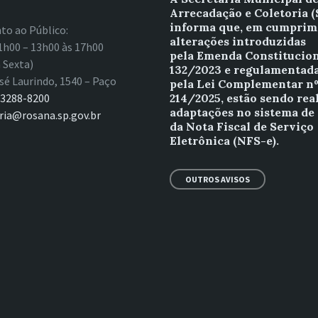
Arrecadação e Coletoria 
informa que, em cumprim
to ao Público:
alterações introduzidas
1h00 – 13h00 às 17h00
pela Emenda Constitucion
 Sexta)
132/2023 e regulamentad
sé Laurindo, 1540 – Paço
pela Lei Complementar n
 3288-8200
214/2025, estão sendo rea
adaptações no sistema de
ria@rosana.sp.gov.br
da Nota Fiscal de Serviço
Eletrônica (NFS-e).
OUTROS AVISOS