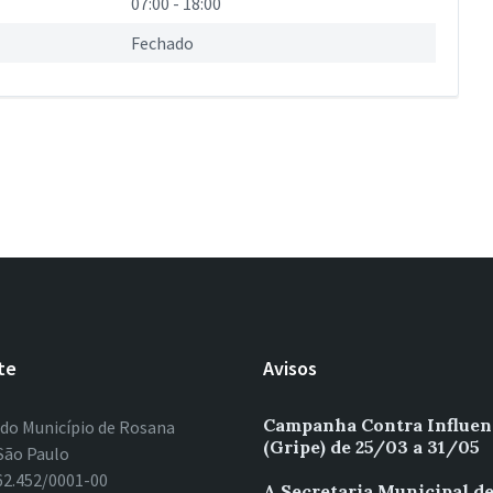
07:00
-
18:00
Fechado
te
Avisos
Campanha Contra Influen
 do Município de Rosana
(Gripe) de 25/03 a 31/05
São Paulo
62.452/0001-00
A Secretaria Municipal d