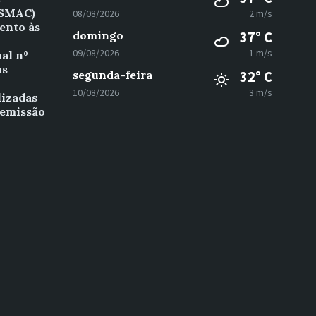
(SMAC)
08/08/2026
2 m/s
ento às
domingo
37° C
09/08/2026
1 m/s
al nº
as
segunda-feira
32° C
º
10/08/2026
3 m/s
lizadas
 emissão