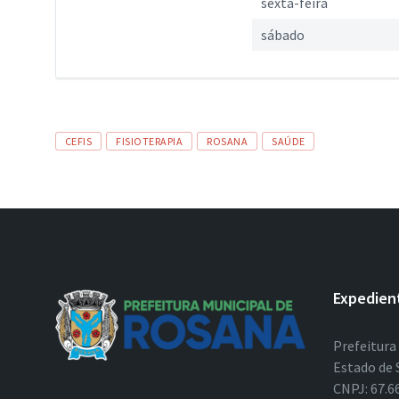
sexta-feira
sábado
Tags
CEFIS
FISIOTERAPIA
ROSANA
SAÚDE
Expedien
Prefeitura
Estado de 
CNPJ: 67.6