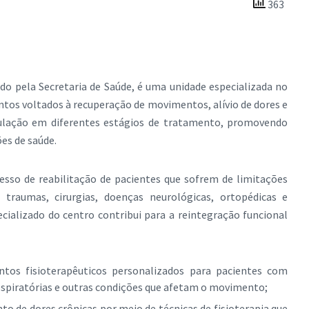
363
do pela Secretaria de Saúde, é uma unidade especializada no
ntos voltados à recuperação de movimentos, alívio de dores e
pulação em diferentes estágios de tratamento, promovendo
es de saúde.
esso de reabilitação de pacientes que sofrem de limitações
 traumas, cirurgias, doenças neurológicas, ortopédicas e
cializado do centro contribui para a reintegração funcional
ntos fisioterapêuticos personalizados para pacientes com
espiratórias e outras condições que afetam o movimento;
to de dores crônicas por meio de técnicas de fisioterapia que