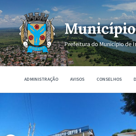
Ir
Pular
Pular
para
para
para
o
a
o
conteúdo
navegação
rodapé
Município
principal
Prefeitura do Município de I
ADMINISTRAÇÃO
AVISOS
CONSELHOS
D