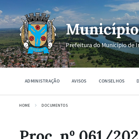
Ir
Pular
Pular
para
para
para
o
a
o
conteúdo
navegação
rodapé
Município
principal
Prefeitura do Município de I
ADMINISTRAÇÃO
AVISOS
CONSELHOS
D
HOME
DOCUMENTOS
Proc. nº 061/202