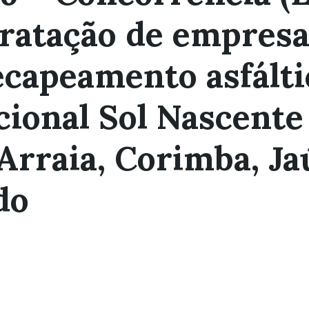
ratação de empresa
recapeamento asfál
cional Sol Nascente
rraia, Corimba, Jaú
do