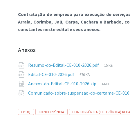
Contratação de empresa para execução de serviços
Arraia, Corimba, Jaú, Carpa, Cachara e Barbado, c
constantes neste edital e seus anexos.
Anexos
Tamanho
Resumo-do-Edital-CE-010-2026.pdf
15 KB
de
Tamanho
Edital-CE-010-2026.pdf
676 KB
arquivo:
de
Tamanho
Anexos-do-Edital-CE-010-2026.zip
4 MB
arquivo:
de
Comunicado-sobre-suspensao-do-certame-CE-010-
arquivo:
Tags
CBUQ
CONCORRÊNCIA
CONCORRÊNCIA (ELETRÔNICA) REC