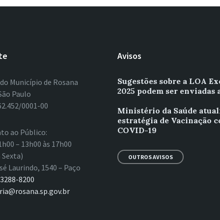
te
Avisos
Sugestões sobre a LOA Ex
 do Município de Rosana
2025 podem ser enviadas 
São Paulo
62.452/0001-00
Ministério da Saúde atual
estratégia de Vacinação c
COVID-19
to ao Público:
1h00 – 13h00 às 17h00
 Sexta)
OUTROS AVISOS
sé Laurindo, 1540 – Paço
 3288-8200
ria@rosana.sp.gov.br