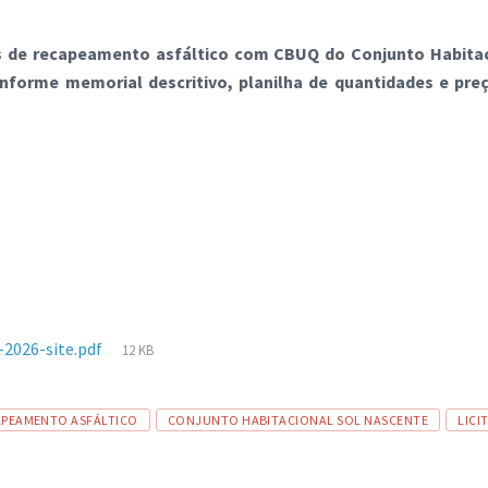
 de recapeamento asfáltico com CBUQ do Conjunto Habitac
onforme memorial descritivo, planilha de quantidades e preç
Tamanho
2026-site.pdf
12 KB
de
arquivo:
APEAMENTO ASFÁLTICO
CONJUNTO HABITACIONAL SOL NASCENTE
LICI