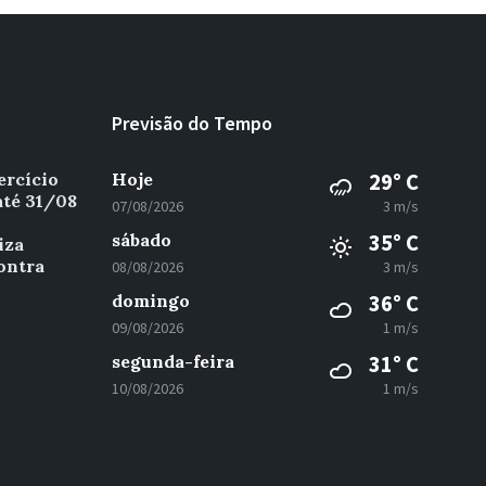
Previsão do Tempo
ercício
Hoje
29° C
até 31/08
07/08/2026
3 m/s
sábado
35° C
iza
ontra
08/08/2026
3 m/s
domingo
36° C
09/08/2026
1 m/s
segunda-feira
31° C
10/08/2026
1 m/s