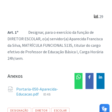
29
Art. 1º
Designar, para o exercício da função de
DIRETOR ESCOLAR, o(a) servidor(a) Aparecida Francisca
da Silva, MATRÍCULA FUNCIONAL 5135, titular do cargo
efetivo de Professor de Educação Básica I, Carga Horária
24h/sem.
Anexos
Portaria-050-Aparecida-
Tamanho
Educacao.pdf
85 KB
de
arquivo:
Tags
DESIGNAÇÃO
DIRETOR
ESCOLAR