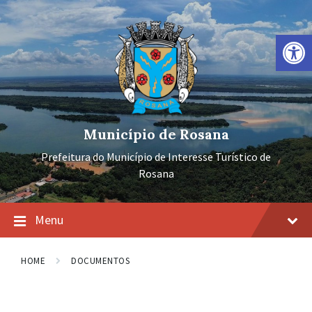
Ir
Pular
Pular
para
para
para
o
a
o
Barra de Ferramentas Aberta
conteúdo
navegação
rodapé
principal
Município de Rosana
Prefeitura do Município de Interesse Turístico de
Rosana
Menu
HOME
DOCUMENTOS