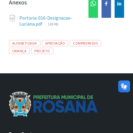
Anexos
Portaria-016-Designacao-
Tamanho
Luciana.pdf
143 KB
de
arquivo:
Tags
ALFABETIZADA
APROVAÇÃO
COMPROMISSO
CRIANÇA
PROJETO