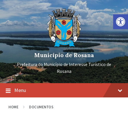
Ir
Pular
Pular
para
para
para
o
a
o
Barra de Ferramentas Aberta
conteúdo
navegação
rodapé
principal
Município de Rosana
Prefeitura do Município de Interesse Turístico de
Rosana
Menu
HOME
DOCUMENTOS