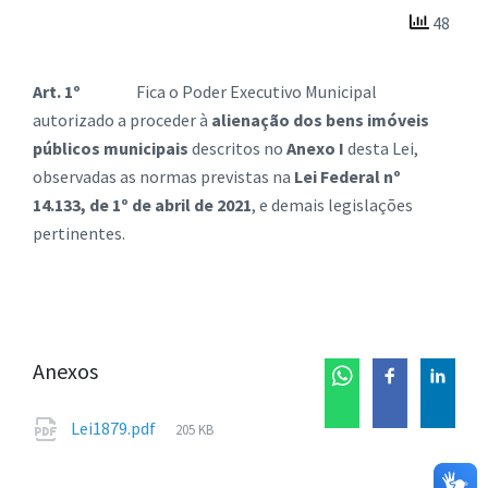
48
Art. 1º
Fica o Poder Executivo Municipal
autorizado a proceder à
alienação dos bens imóveis
públicos municipais
descritos no
Anexo I
desta Lei,
observadas as normas previstas na
Lei Federal nº
14.133, de 1º de abril de 2021
, e demais legislações
pertinentes.
Anexos
Tamanho
Lei1879.pdf
205 KB
de
arquivo: