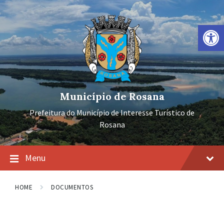
Ir
Pular
Pular
para
para
para
o
a
o
Barra de Ferramentas Aberta
conteúdo
navegação
rodapé
principal
Município de Rosana
Prefeitura do Município de Interesse Turístico de
Rosana
Menu
HOME
DOCUMENTOS