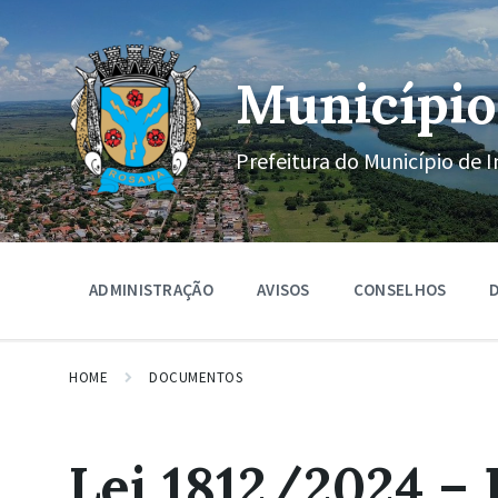
Ir
Pular
Pular
para
para
para
o
a
o
conteúdo
navegação
rodapé
Município
principal
Prefeitura do Município de I
ADMINISTRAÇÃO
AVISOS
CONSELHOS
D
HOME
DOCUMENTOS
Lei 1812/2024 – 