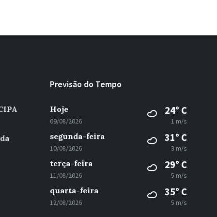
Previsão do Tempo
 CIPA
Hoje
24° C
09/08/2026
1 m/s
segunda-feira
31° C
 da
10/08/2026
3 m/s
terça-feira
29° C
11/08/2026
5 m/s
quarta-feira
35° C
12/08/2026
5 m/s