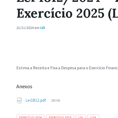
Exercício 2025 (
21/11/2024
em
LEI
Estima a Receita e Fixa a Despesa para o Exercício Financ
Anexos
Tamanho
Lei1812.pdf
280 KB
de
arquivo:
Tags
EXERCÍCIO 2024
EXERCÍCIO 2025
LEI
LOA