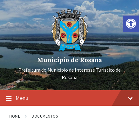
Ir
Pular
Pular
para
para
para
o
a
o
Barra de Ferramentas Aberta
conteúdo
navegação
rodapé
principal
Município de Rosana
Prefeitura do Município de Interesse Turístico de
Rosana
Menu
HOME
DOCUMENTOS