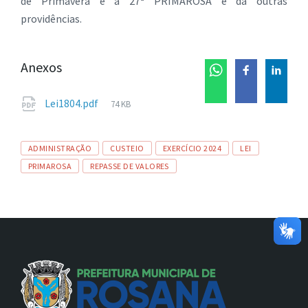
de Primavera e a 27ª PRIMAROSA e dá outras
providências.
Anexos
Tamanho
Lei1804.pdf
74 KB
de
arquivo:
Tags
ADMINISTRAÇÃO
CUSTEIO
EXERCÍCIO 2024
LEI
PRIMAROSA
REPASSE DE VALORES