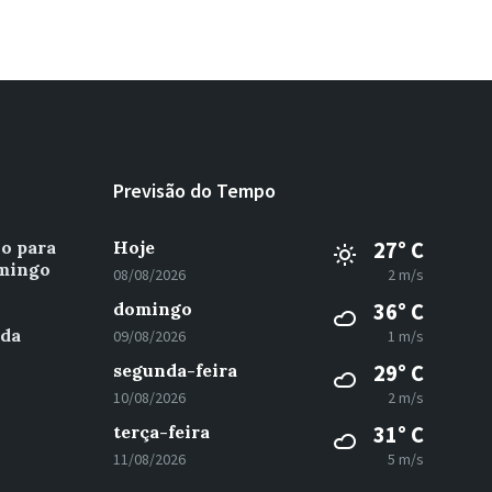
Previsão do Tempo
vo para
Hoje
27° C
omingo
08/08/2026
2 m/s
domingo
36° C
 da
09/08/2026
1 m/s
segunda-feira
29° C
10/08/2026
2 m/s
terça-feira
31° C
11/08/2026
5 m/s