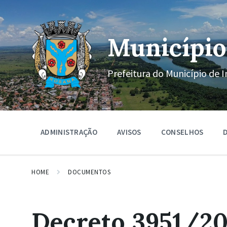
Ir
Pular
Pular
para
para
para
o
a
o
conteúdo
navegação
rodapé
Município
principal
Prefeitura do Município de I
ADMINISTRAÇÃO
AVISOS
CONSELHOS
D
HOME
DOCUMENTOS
Decreto 3951/20