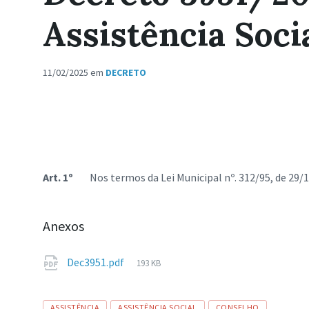
Assistência Socia
11/02/2025
em
DECRETO
Art. 1º
Nos termos da Lei Municipal nº. 312/95, de 29/1
Anexos
Tamanho
Dec3951.pdf
193 KB
de
arquivo:
Tags
ASSISTÊNCIA
ASSISTÊNCIA SOCIAL
CONSELHO