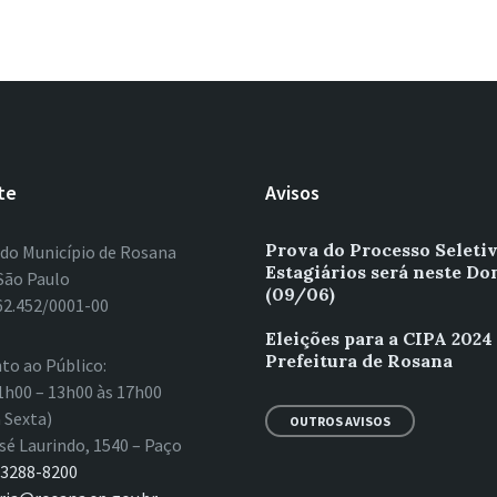
te
Avisos
Prova do Processo Seleti
 do Município de Rosana
Estagiários será neste D
São Paulo
(09/06)
62.452/0001-00
Eleições para a CIPA 2024
Prefeitura de Rosana
to ao Público:
1h00 – 13h00 às 17h00
 Sexta)
OUTROS AVISOS
sé Laurindo, 1540 – Paço
 3288-8200