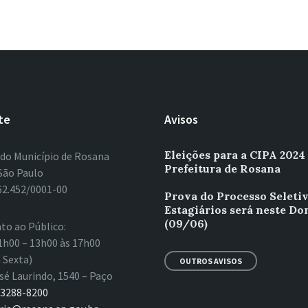
te
Avisos
Eleições para a CIPA 2024
 do Município de Rosana
Prefeitura de Rosana
São Paulo
62.452/0001-00
Prova do Processo Seleti
Estagiários será neste D
(09/06)
to ao Público:
1h00 – 13h00 às 17h00
 Sexta)
OUTROS AVISOS
sé Laurindo, 1540 – Paço
 3288-8200