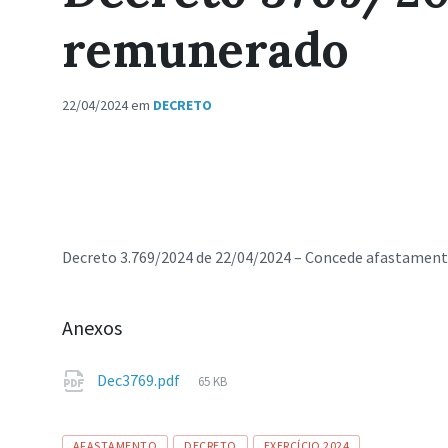
remunerado
22/04/2024
em
DECRETO
Decreto 3.769/2024 de 22/04/2024 – Concede afastamento 
Anexos
Tamanho
Dec3769.pdf
65 KB
de
arquivo:
Tags
AFASTAMENTO
DECRETO
EXERCÍCIO 2024