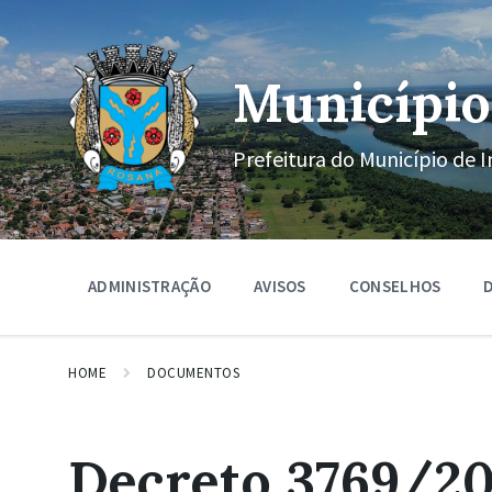
Ir
Pular
Pular
para
para
para
o
a
o
conteúdo
navegação
rodapé
Município
principal
Prefeitura do Município de I
ADMINISTRAÇÃO
AVISOS
CONSELHOS
D
HOME
DOCUMENTOS
Decreto 3769/20