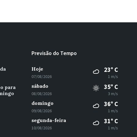
Previsão do Tempo
 da
Hoje
23° C
07/08/2026
1 m/s
sábado
35° C
vo para
omingo
08/08/2026
3 m/s
domingo
36° C
09/08/2026
1 m/s
segunda-feira
31° C
10/08/2026
1 m/s