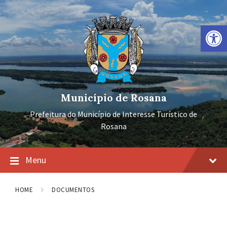
Ir
Pular
Pular
para
para
para
o
a
o
Barra de Ferramentas Aberta
conteúdo
navegação
rodapé
principal
Município de Rosana
Prefeitura do Município de Interesse Turístico de
Rosana
Menu
HOME
DOCUMENTOS