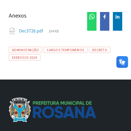
Anexos
Tamanho
Dec3726.pdf
164 KB
de
arquivo:
Tags
ADMINISTRAÇÃO
CARGOS TEMPORÁRIOS
DECRETO
EXERCÍCIO 2024