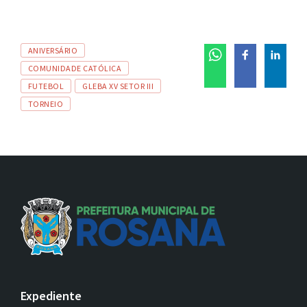
Tags
ANIVERSÁRIO
COMUNIDADE CATÓLICA
FUTEBOL
GLEBA XV SETOR III
TORNEIO
Expediente