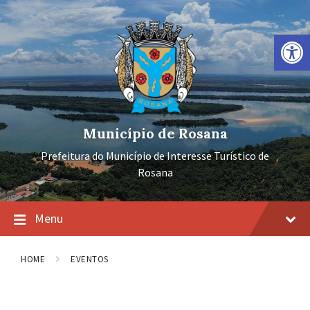
Ir
Pular
Pular
para
para
para
o
a
o
Barra de Ferramentas Aberta
conteúdo
navegação
rodapé
principal
Município de Rosana
Prefeitura do Município de Interesse Turístico de
Rosana
Menu
HOME
EVENTOS