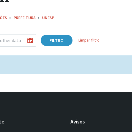
ÇÕES
PREFEITURA
UNESP
FILTRO
Limpar filtro
s
te
Avisos