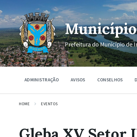
Ir
Pular
Pular
para
para
para
o
a
o
conteúdo
navegação
rodapé
Município
principal
Prefeitura do Município de I
ADMINISTRAÇÃO
AVISOS
CONSELHOS
D
HOME
EVENTOS
Gleba XV Setor I