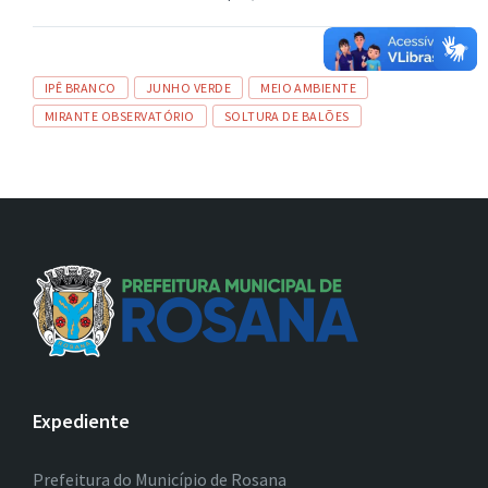
Tags
IPÊ BRANCO
JUNHO VERDE
MEIO AMBIENTE
MIRANTE OBSERVATÓRIO
SOLTURA DE BALÕES
Expediente
Prefeitura do Município de Rosana