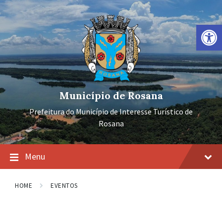
Ir
Pular
Pular
para
para
para
o
a
o
Barra de Ferramentas Aberta
conteúdo
navegação
rodapé
principal
Município de Rosana
Prefeitura do Município de Interesse Turístico de
Rosana
Menu
HOME
EVENTOS