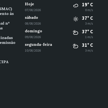
e
Hoje
19° C
(SMAC)
07/08/2026
0 m/s
ento às
sábado
37° C
al nº
08/08/2026
3 m/s
as
domingo
37° C
º
09/08/2026
1 m/s
lizadas
 emissão
segunda-feira
31° C
10/08/2026
3 m/s
 CIPA