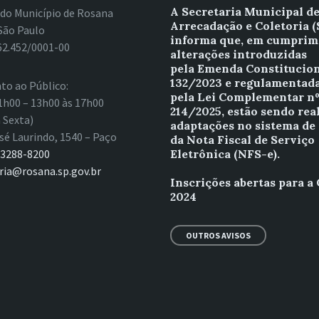
A Secretaria Municipal d
 do Município de Rosana
Arrecadação e Coletoria 
São Paulo
informa que, em cumprim
62.452/0001-00
alterações introduzidas
pela Emenda Constitucion
132/2023 e regulamentad
to ao Público:
pela Lei Complementar n
1h00 – 13h00 às 17h00
214/2025, estão sendo rea
 Sexta)
adaptações no sistema de
sé Laurindo, 1540 – Paço
da Nota Fiscal de Serviço
 3288-8200
Eletrônica (NFS-e).
ria@rosana.sp.gov.br
Inscrições abertas para a
2024
OUTROS AVISOS