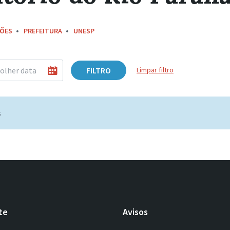
ÇÕES
PREFEITURA
UNESP
FILTRO
Limpar filtro
s
te
Avisos