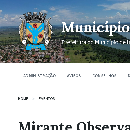
Ir
Pular
Pular
para
para
para
o
a
o
conteúdo
navegação
rodapé
Município
principal
Prefeitura do Município de I
ADMINISTRAÇÃO
AVISOS
CONSELHOS
D
HOME
EVENTOS
Mirante Observa