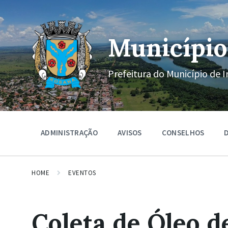
Ir
Pular
Pular
para
para
para
o
a
o
conteúdo
navegação
rodapé
Município
principal
Prefeitura do Município de I
ADMINISTRAÇÃO
AVISOS
CONSELHOS
D
HOME
EVENTOS
Coleta de Óleo d