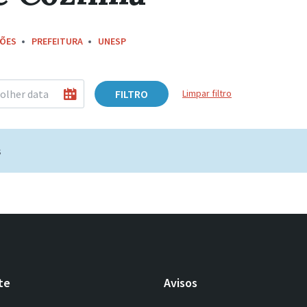
ÇÕES
PREFEITURA
UNESP
FILTRO
Limpar filtro
s
te
Avisos