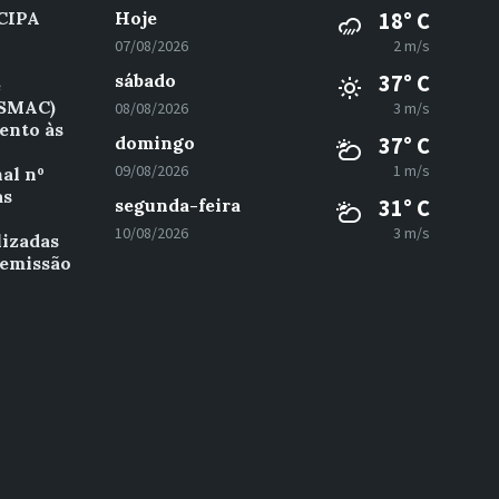
 CIPA
Hoje
18° C
07/08/2026
2 m/s
sábado
37° C
e
(SMAC)
08/08/2026
3 m/s
ento às
domingo
37° C
09/08/2026
1 m/s
al nº
as
segunda-feira
31° C
º
10/08/2026
3 m/s
lizadas
 emissão