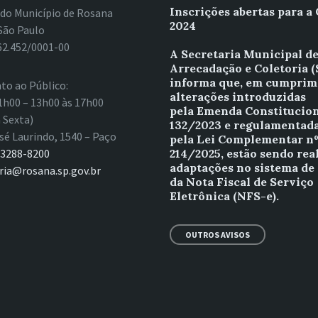
Inscrições abertas para a
 do Município de Rosana
2024
São Paulo
62.452/0001-00
A Secretaria Municipal d
Arrecadação e Coletoria 
informa que, em cumprim
to ao Público:
alterações introduzidas
1h00 – 13h00 às 17h00
pela Emenda Constitucion
 Sexta)
132/2023 e regulamentad
sé Laurindo, 1540 – Paço
pela Lei Complementar n
 3288-8200
214/2025, estão sendo rea
adaptações no sistema de
ria@rosana.sp.gov.br
da Nota Fiscal de Serviço
Eletrônica (NFS-e).
OUTROS AVISOS