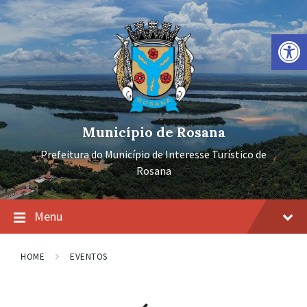
Ir
Pular
Pular
para
para
para
o
a
o
Barra de Ferramentas Aberta
conteúdo
navegação
rodapé
principal
Município de Rosana
Prefeitura do Município de Interesse Turístico de
Rosana
Menu
HOME
EVENTOS