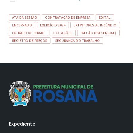
arquivo:
de
arquivo:
Tags
ATA DA SESSÃO
CONTRATAÇÃO DE EMPRESA
EDITAL
ENCERRADO
EXERCÍCIO 2024
EXTINTORES DE INCÊNDIO
EXTRATO DE TERMO
LICITAÇÕES
PREGÃO (PRESENCIAL)
REGISTRO DE PREÇOS
SEGURANÇA DO TRABALHO
Expediente