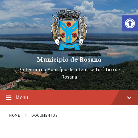
Ir
Pular
Pular
para
para
para
o
a
o
Barra de Ferramentas Aberta
conteúdo
navegação
rodapé
principal
Município de Rosana
Prefeitura do Município de Interesse Turístico de
Rosana
Menu
HOME
DOCUMENTOS