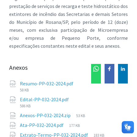
prestação de serviços de recarga e teste hidrostático dos
extintores de incêndio das Secretarias e demais Setores
do Município de Rosana/SP, pelo período de 12 (doze)
meses, com exclusiva participação de Microempresa
e/ou empresa de Pequeno Porte, conforme
especificações constantes neste edital e seus anexos.
Anexos
Tamanho
Resumo-PP-032-2024.pdf
de
58 KB
arquivo:
Tamanho
Edital-PP-032-2024.pdf
de
586 KB
arquivo:
Tamanho
Anexos-PP-032-2024.zip
53 KB
de
Tamanho
Ata-PP-032-2024.pdf
177 KB
arquivo:
de
Tamanho
Extrato-Termo-PP-032-2024.pdf
183 KB