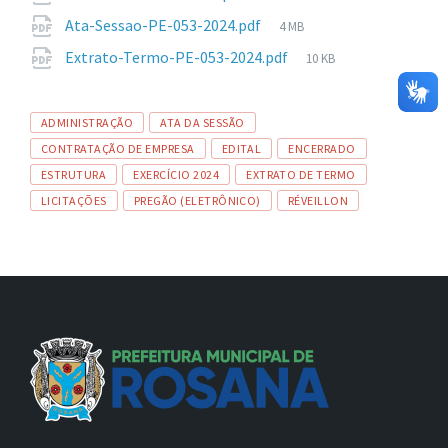
de
Tamanho
Ata-Sessao-PE-053-2024.pdf
4 MB
arquivo:
de
Tamanho
Extrato-Termo-PE-053-2024.pdf
10 KB
arquivo:
de
arquivo:
Tags
ADMINISTRAÇÃO
ATA DA SESSÃO
CONTRATAÇÃO DE EMPRESA
EDITAL
ENCERRADO
ESTRUTURA
EXERCÍCIO 2024
EXTRATO DE TERMO
LICITAÇÕES
PREGÃO (ELETRÔNICO)
RÉVEILLON