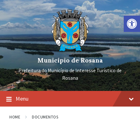
Ir
Pular
Pular
para
para
para
o
a
o
Barra de Ferramentas Aberta
conteúdo
navegação
rodapé
principal
Município de Rosana
Prefeitura do Município de Interesse Turístico de
Rosana
Menu
HOME
DOCUMENTOS