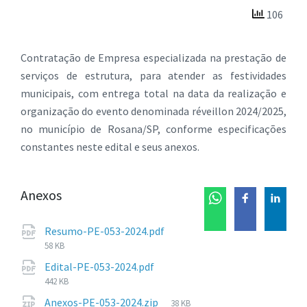
106
Contratação de Empresa especializada na prestação de
serviços de estrutura, para atender as festividades
municipais, com entrega total na data da realização e
organização do evento denominada réveillon 2024/2025,
no município de Rosana/SP, conforme especificações
constantes neste edital e seus anexos.
Anexos
Tamanho
Resumo-PE-053-2024.pdf
de
58 KB
arquivo:
Tamanho
Edital-PE-053-2024.pdf
de
442 KB
arquivo:
Tamanho
Anexos-PE-053-2024.zip
38 KB