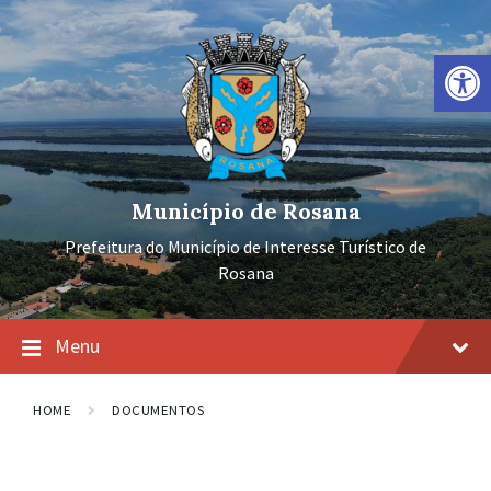
Ir
Pular
Pular
para
para
para
o
a
o
Barra de Ferramentas Aberta
conteúdo
navegação
rodapé
principal
Município de Rosana
Prefeitura do Município de Interesse Turístico de
Rosana
Menu
HOME
DOCUMENTOS