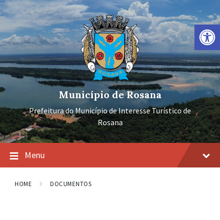
Ir
Pular
Pular
para
para
para
o
a
o
Barra de Ferramentas Aberta
conteúdo
navegação
rodapé
principal
Município de Rosana
Prefeitura do Município de Interesse Turístico de
Rosana
Menu
HOME
DOCUMENTOS