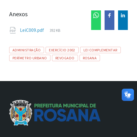
Anexos
Tamanho
LeiC009.pdf
392 KB
de
arquivo:
Tags
ADMINISTRAÇÃO
EXERCÍCIO 2002
LEI COMPLEMENTAR
PERÍMETRO URBANO
REVOGADO
ROSANA