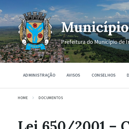
Ir
Pular
Pular
para
para
para
o
a
o
conteúdo
navegação
rodapé
Município
principal
Prefeitura do Município de I
ADMINISTRAÇÃO
AVISOS
CONSELHOS
D
HOME
DOCUMENTOS
Lei 650/2001 – 