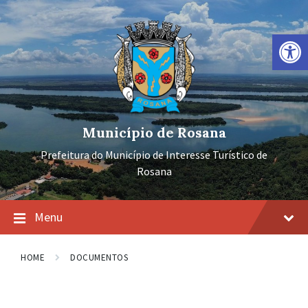
Ir
Pular
Pular
para
para
para
o
a
o
Barra de Ferramentas Aberta
conteúdo
navegação
rodapé
principal
Município de Rosana
Prefeitura do Município de Interesse Turístico de
Rosana
Menu
HOME
DOCUMENTOS