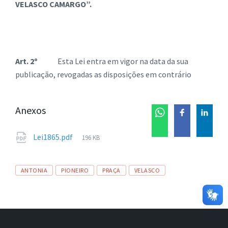
VELASCO CAMARGO”.
Art. 2º
Esta Lei entra em vigor na data da sua
publicação, revogadas as disposições em contrário
Anexos
Tamanho
Lei1865.pdf
196 KB
de
arquivo:
Tags
ANTONIA
PIONEIRO
PRAÇA
VELASCO