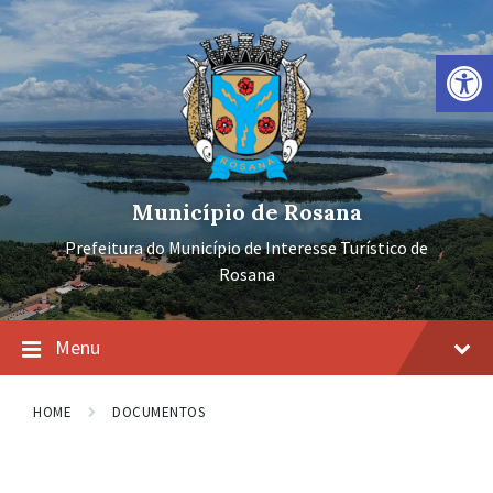
Ir
Pular
Pular
para
para
para
o
a
o
Barra de Ferramentas Aberta
conteúdo
navegação
rodapé
principal
Município de Rosana
Prefeitura do Município de Interesse Turístico de
Rosana
Menu
HOME
DOCUMENTOS