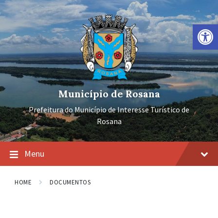
Ir
Pular
Pular
para
para
para
o
a
o
Barra de Ferramentas Aberta
conteúdo
navegação
rodapé
principal
Município de Rosana
Prefeitura do Município de Interesse Turístico de
Rosana
Menu
HOME
DOCUMENTOS