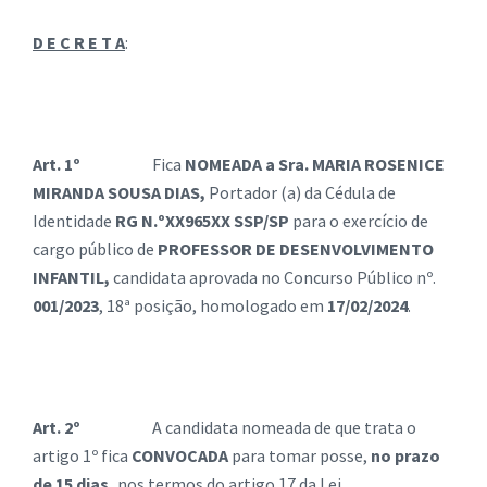
D E C R E T A
:
Art. 1º
Fica
NOMEADA a Sra. MARIA ROSENICE
MIRANDA SOUSA DIAS,
Portador (a) da Cédula de
Identidade
RG N.ºXX965XX SSP/SP
para o exercício de
cargo público de
PROFESSOR DE DESENVOLVIMENTO
INFANTIL,
candidata aprovada no Concurso Público nº.
001/2023
, 18ª posição, homologado em
17/02/2024
.
Art. 2º
A candidata nomeada de que trata o
artigo 1º fica
CONVOCADA
para tomar posse,
no prazo
de 15 dias,
nos termos do artigo 17 da Lei