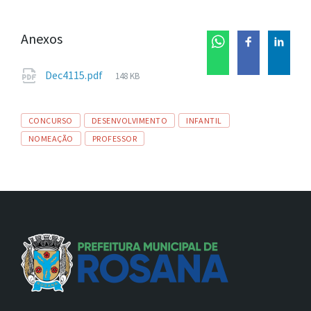
Anexos
Tamanho
Dec4115.pdf
148 KB
de
arquivo:
Tags
CONCURSO
DESENVOLVIMENTO
INFANTIL
NOMEAÇÃO
PROFESSOR