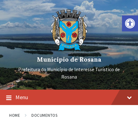
Ir
Pular
Pular
para
para
para
o
a
o
Barra de Ferramentas Aberta
conteúdo
navegação
rodapé
principal
Município de Rosana
Prefeitura do Município de Interesse Turístico de
Rosana
Menu
HOME
DOCUMENTOS