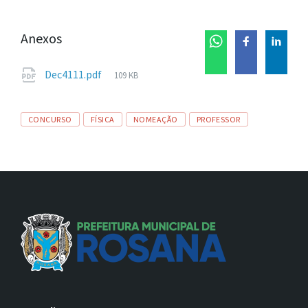
Anexos
Tamanho
Dec4111.pdf
109 KB
de
arquivo:
Tags
CONCURSO
FÍSICA
NOMEAÇÃO
PROFESSOR