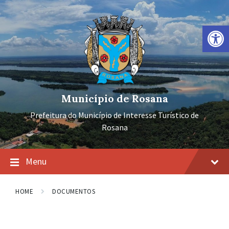
Ir
Pular
Pular
para
para
para
o
a
o
Barra de Ferramentas Aberta
conteúdo
navegação
rodapé
principal
Município de Rosana
Prefeitura do Município de Interesse Turístico de
Rosana
Menu
HOME
DOCUMENTOS