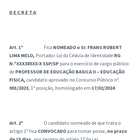
D E C R E T A
:
Art. 1º
Fica
NOMEADO o Sr. FRANS ROBERT
LIMA MELO,
Portador (a) da Cédula de Identidade
RG
N.ºXXX385XX-X SSP/SP
para o exercício de cargo público
de
PROFESSOR DE EDUCAÇÃO BASICA II – EDUCAÇÃO
FISICA,
candidato aprovado no Concurso Público nº.
001/2023
, 1º posição, homologado em
17/02/2024
.
Art. 2º
O candidato nomeado de que trata o
artigo 1º fica
CONVOCADO
para tomar posse,
no prazo
de 15 dias,
nos termos do artigo 17 da Lei