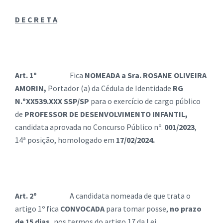
D E C R E T A
:
Art. 1º
Fica
NOMEADA a Sra.
ROSANE OLIVEIRA
AMORIN
,
Portador (a) da Cédula de Identidade
RG
N.º
XX539.XXX SSP/SP
para o exercício de cargo público
de
PROFESSOR DE DESENVOLVIMENTO INFANTIL
,
candidata aprovada no Concurso Público nº.
001/2023
,
14ª posição, homologado em
17/02/2024.
Art. 2º
A candidata nomeada de que trata o
artigo 1º fica
CONVOCADA
para tomar posse,
no prazo
de 15 dias,
nos termos do artigo 17 da Lei