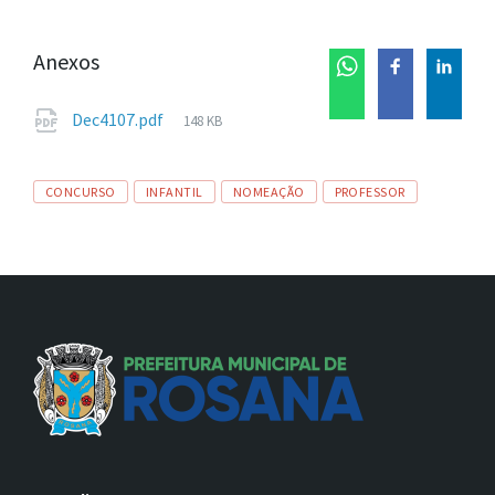
Anexos
Tamanho
Dec4107.pdf
148 KB
de
arquivo:
Tags
CONCURSO
INFANTIL
NOMEAÇÃO
PROFESSOR