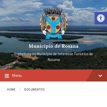
Ir
Pular
Pular
para
para
para
o
a
o
Barra de Ferramentas Aberta
conteúdo
navegação
rodapé
principal
Município de Rosana
Prefeitura do Município de Interesse Turístico de
Rosana
Menu
HOME
DOCUMENTOS