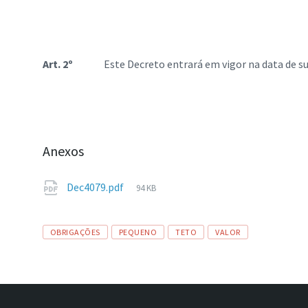
Art. 2º
Este Decreto entrará em vigor na data de sua
Anexos
Tamanho
Dec4079.pdf
94 KB
de
arquivo:
Tags
OBRIGAÇÕES
PEQUENO
TETO
VALOR