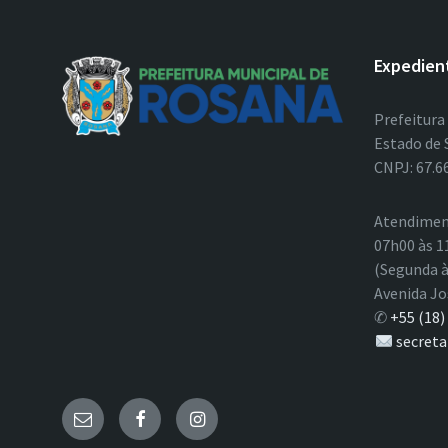
Expedien
Prefeitura
Estado de 
CNPJ: 67.6
Atendimen
07h00 às 1
(Segunda à
Avenida Jo
✆
+55 (18)
secreta
E-
Facebook
Instagram