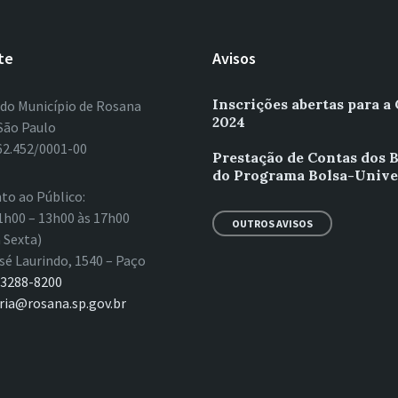
te
Avisos
Inscrições abertas para a
 do Município de Rosana
2024
São Paulo
62.452/0001-00
Prestação de Contas dos B
do Programa Bolsa-Unive
to ao Público:
1h00 – 13h00 às 17h00
OUTROS AVISOS
 Sexta)
sé Laurindo, 1540 – Paço
 3288-8200
ria@rosana.sp.gov.br