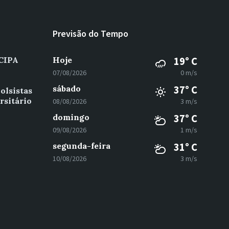
Previsão do Tempo
 CIPA
Hoje
19° C
07/08/2026
0 m/s
sábado
37° C
olsistas
rsitário
08/08/2026
3 m/s
domingo
37° C
09/08/2026
1 m/s
segunda-feira
31° C
10/08/2026
3 m/s