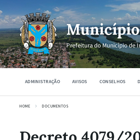
Ir
Pular
Pular
para
para
para
o
a
o
conteúdo
navegação
rodapé
Município
principal
Prefeitura do Município de I
ADMINISTRAÇÃO
AVISOS
CONSELHOS
D
HOME
DOCUMENTOS
Decreto 4079/202