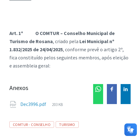
Art. 1º
O COMTUR – Conselho Municipal de
Turismo de Rosana
, criado pela
Lei Municipal nº
1.832/2025 de 24/04/2025
, conforme prevê o artigo 2º,
fica constituído pelos seguintes membros, após eleição
e assembleia geral:
Anexos
Tamanho
Dec3996.pdf
203 KB
de
arquivo:
Tags
COMTUR - CONSELHO
TURISMO