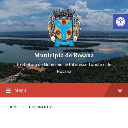
Ir
Pular
Pular
para
para
para
o
a
o
Barra de Ferramentas Aberta
conteúdo
navegação
rodapé
principal
Município de Rosana
Prefeitura do Município de Interesse Turístico de
Rosana
Menu
HOME
DOCUMENTOS