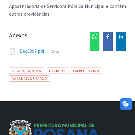
Aposentadoria de Servidora Pública Municipal e contém
outras providências.
Anexos
Tamanho
Dec3899.pdf
72 KB
de
arquivo:
Tags
APOSENTADORIA
DECRETO
EXERCÍCIO 2024
VACÂNCIA DE CARGO