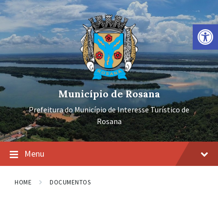
Ir
Pular
Pular
para
para
para
o
a
o
Barra de Ferramentas Aberta
conteúdo
navegação
rodapé
principal
Município de Rosana
Prefeitura do Município de Interesse Turístico de
Rosana
Menu
HOME
DOCUMENTOS