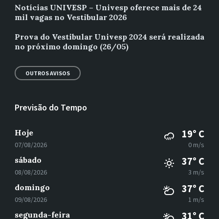
Notícias UNIVESP – Univesp oferece mais de 24
mil vagas no Vestibular 2026
Prova do Vestibular Univesp 2024 será realizada
no próximo domingo (26/05)
OUTROS AVISOS
Previsão do Tempo
Hoje
19° C
07/08/2026
0 m/s
sábado
37° C
08/08/2026
3 m/s
domingo
37° C
09/08/2026
1 m/s
segunda-feira
31° C