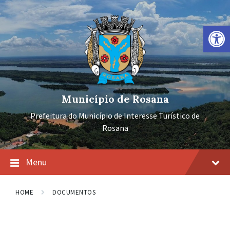
Ir
Pular
Pular
para
para
para
o
a
o
Barra de Ferramentas Aberta
conteúdo
navegação
rodapé
principal
Município de Rosana
Prefeitura do Município de Interesse Turístico de
Rosana
Menu
HOME
DOCUMENTOS