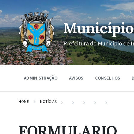
Ir
Pular
Pular
para
para
para
o
a
o
conteúdo
navegação
rodapé
Município
principal
Prefeitura do Município de I
ADMINISTRAÇÃO
AVISOS
CONSELHOS
D
HOME
NOTÍCIAS
FORMULARIO