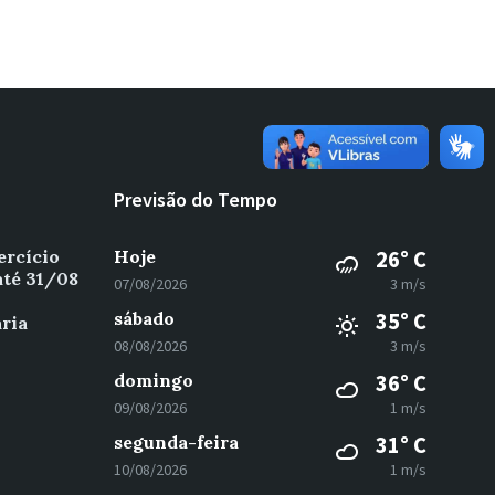
Previsão do Tempo
ercício
Hoje
26° C
até 31/08
07/08/2026
3 m/s
sábado
35° C
ria
08/08/2026
3 m/s
domingo
36° C
09/08/2026
1 m/s
segunda-feira
31° C
10/08/2026
1 m/s